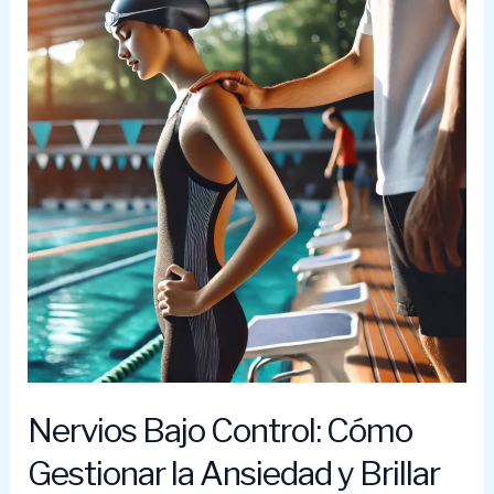
un
Día
de
Natación
Nervios Bajo Control: Cómo
Gestionar la Ansiedad y Brillar