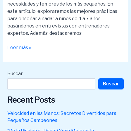
necesidades y temores de los más pequeños. En
este artículo, exploraremos las mejores prácticas
para enseñar a nadar a niños de 4 a 7 años,
basándonos en entrevistas con entrenadores
expertos. Además, destacaremos
Entrevistas
Leer más »
con
Entrenadores:
Las
Buscar
Mejores
Buscar
Prácticas
para
Recent Posts
Enseñar
a
Nadar
Velocidad en las Manos: Secretos Divertidos para
a
Pequeños Campeones
Niños
“De la Piscina al Piano: Cómo Mejorar la