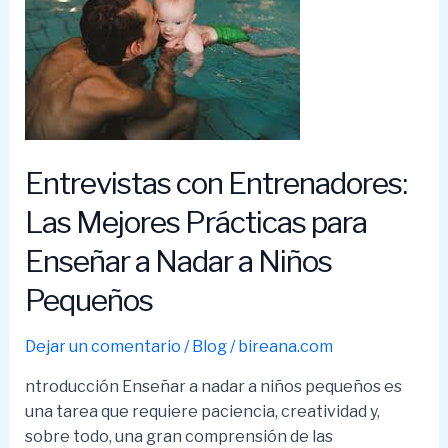
la
Ansiedad
y
Brillar
en
la
Piscina
Entrevistas con Entrenadores:
Las Mejores Prácticas para
Enseñar a Nadar a Niños
Pequeños
Dejar un comentario
/
Blog
/
bireana.com
ntroducción Enseñar a nadar a niños pequeños es
una tarea que requiere paciencia, creatividad y,
sobre todo, una gran comprensión de las