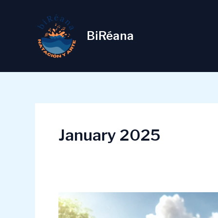
Skip
to
content
BiRéana
January 2025