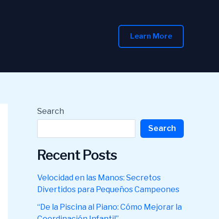
Learn More
Search
Search
Recent Posts
Velocidad en las Manos: Secretos
Divertidos para Pequeños Campeones
“De la Piscina al Piano: Cómo Mejorar la
Coordinación Infantil”