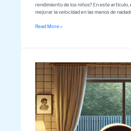
rendimiento de los niños? En este artículo,
mejorar la velocidad en las manos de nadado
Velocidad
Read More »
en
las
Manos:
Secretos
Divertidos
para
Pequeños
Campeones