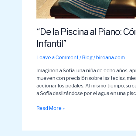
“De la Piscina al Piano: C
Infantil”
Leave a Comment
/
Blog
/
bireana.com
Imaginen a Sofía, una niña de ocho años, a
mueven con precisión sobre las teclas, mi
accionar los pedales. Al mismo tiempo, su 
a Sofía deslizándose por el agua en una pisc
“De
Read More »
la
Piscina
al