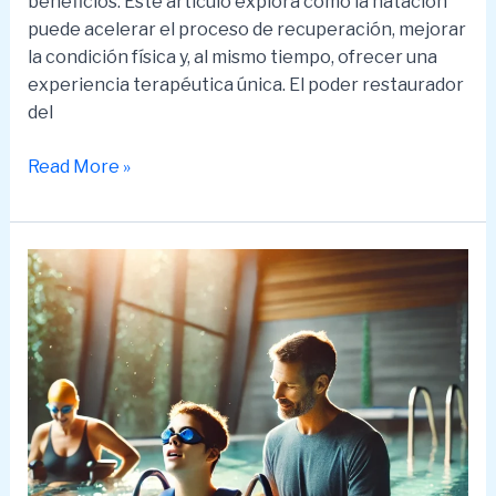
beneficios. Este artículo explora cómo la natación
puede acelerar el proceso de recuperación, mejorar
la condición física y, al mismo tiempo, ofrecer una
experiencia terapéutica única. El poder restaurador
del
Natación
Read More »
y
rehabilitación
de
lesiones
deportivas
en
adultos:
Un
enfoque
seguro
y