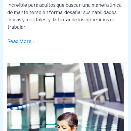
increíble para adultos que buscan una manera única
de mantenerse en forma, desafiar sus habilidades
físicas y mentales, y disfrutar de los beneficios de
trabajar
Natación
Read More »
Sincronizada
para
Adultos:
Beneficios
y
Desafíos