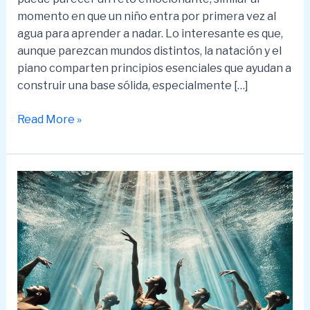
momento en que un niño entra por primera vez al
agua para aprender a nadar. Lo interesante es que,
aunque parezcan mundos distintos, la natación y el
piano comparten principios esenciales que ayudan a
construir una base sólida, especialmente […]
Cómo
Read More »
tocar
tus
primeras
notas
en
el
piano:
Lo
que
la
natación