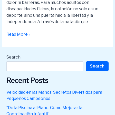
dolor ni barreras. Para muchos adultos con
discapacidades físicas, la natación no solo es un
deporte, sino una puerta hacia la libertad y la
independencia. A través de la natación, se
Natación
Read More »
para
Adultos
con
Search
Discapacidades
Search
Físicas:
Un
Recent Posts
Camino
hacia
la
Velocidad en las Manos: Secretos Divertidos para
Libertad
Pequeños Campeones
“De la Piscina al Piano: Cómo Mejorar la
Coordinación Infantil”