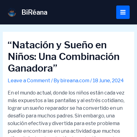
Skip
to
BiRéana
Main
content
Men
“Natación y Sueño en
Niños: Una Combinación
Ganadora”
Leave a Comment
/ By
bireana.com
/
18 June, 2024
En el mundo actual, donde los niños están cada vez
más expuestos a las pantallas y al estrés cotidiano,
lograr un sueño reparador se ha convertido en un
desafío para muchos padres. Sin embargo, una
solución efectiva y divertida para este problema
puede encontrarse en una actividad que muchos