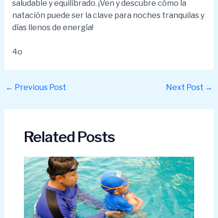
saludable y equilibrado. ¡Ven y descubre cómo la
natación puede ser la clave para noches tranquilas y
días llenos de energía!
4o
Post
←
Previous Post
Next Post
→
navigation
Related Posts