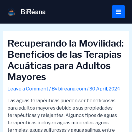
Skip
to
BiRéana
Main
content
Men
Recuperando la Movilidad:
Beneficios de las Terapias
Acuáticas para Adultos
Mayores
Leave a Comment
/ By
bireana.com
/
30 April, 2024
Las aguas terapéuticas pueden ser beneficiosas
para adultos mayores debido a sus propiedades
terapéuticas y relajantes. Algunos tipos de aguas
terapéuticas incluyen aguas minerales, aguas
termales, aguas sulfurosas y aguas salinas, entre